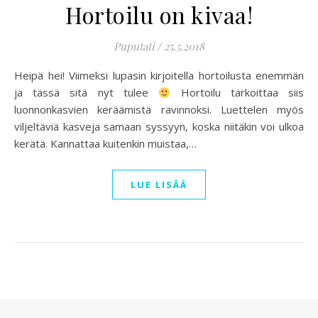
Hortoilu on kivaa!
Puputati
/
25.5.2018
Heipä hei! Viimeksi lupasin kirjoitella hortoilusta enemmän
ja tässä sitä nyt tulee
Hortoilu tarkoittaa siis
luonnonkasvien keräämistä ravinnoksi. Luettelen myös
viljeltäviä kasveja samaan syssyyn, koska niitäkin voi ulkoa
kerätä. Kannattaa kuitenkin muistaa,…
LUE LISÄÄ