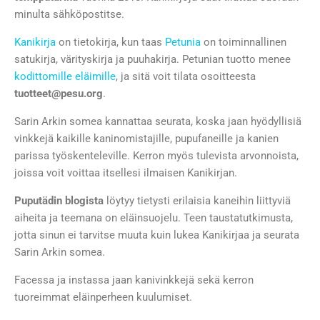
minulta sähköpostitse.
Kanikirja
on tietokirja, kun taas
Petunia
on toiminnallinen
satukirja, värityskirja ja puuhakirja. Petunian tuotto menee
kodittomille eläimille
, ja sitä voit tilata osoitteesta
tuotteet@pesu.org
.
Sarin Arkin somea kannattaa seurata, koska jaan hyödyllisiä
vinkkejä kaikille kaninomistajille, pupufaneille ja kanien
parissa työskenteleville. Kerron myös tulevista arvonnoista,
joissa voit voittaa itsellesi ilmaisen Kanikirjan.
Puputädin blogista
löytyy tietysti erilaisia kaneihin liittyviä
aiheita ja teemana on eläinsuojelu. Teen taustatutkimusta,
jotta sinun ei tarvitse muuta kuin lukea Kanikirjaa ja seurata
Sarin Arkin somea.
Facessa ja instassa jaan kanivinkkejä sekä kerron
tuoreimmat eläinperheen kuulumiset.