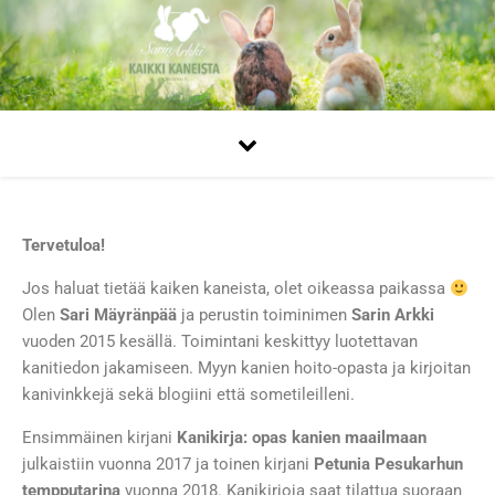
Tervetuloa!
Jos haluat tietää kaiken kaneista, olet oikeassa paikassa
Olen
Sari Mäyränpää
ja perustin toiminimen
Sarin Arkki
vuoden 2015 kesällä. Toimintani keskittyy luotettavan
kanitiedon jakamiseen. Myyn kanien hoito-opasta ja kirjoitan
kanivinkkejä sekä blogiini että sometileilleni.
Ensimmäinen kirjani
Kanikirja: opas kanien maailmaan
julkaistiin vuonna 2017 ja toinen kirjani
Petunia Pesukarhun
tempputarina
vuonna 2018. Kanikirjoja saat tilattua suoraan