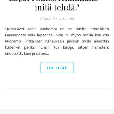
mitä tehdä?
Puputati
/
14.11.2018
Heissulivei! Moni vanhempi on eri mieltä lemmikkien
ihanuudesta kuin lapsensa. Näin oli myös meillä kun olin
nuorempi. Pitkällisen ruinauksen jälkeen mulle annettiin
kuitenkin periksi. Ensin tuli kaloja, sitten hamsteri,
undulaatti, kani ja sitten…
LUE LISÄÄ