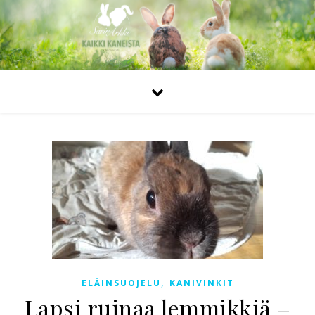
,
ELÄINSUOJELU
KANIVINKIT
Lapsi ruinaa lemmikkiä –