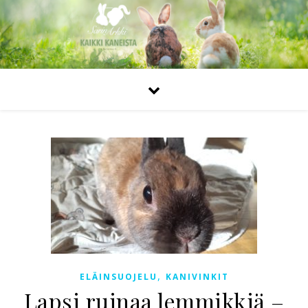
,
ELÄINSUOJELU
KANIVINKIT
Lapsi ruinaa lemmikkiä –