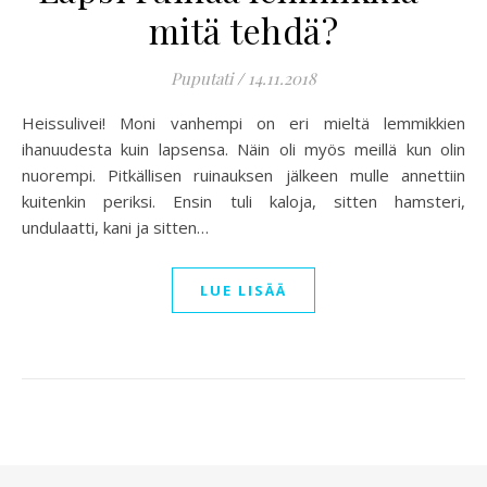
mitä tehdä?
Puputati
/
14.11.2018
Heissulivei! Moni vanhempi on eri mieltä lemmikkien
ihanuudesta kuin lapsensa. Näin oli myös meillä kun olin
nuorempi. Pitkällisen ruinauksen jälkeen mulle annettiin
kuitenkin periksi. Ensin tuli kaloja, sitten hamsteri,
undulaatti, kani ja sitten…
LUE LISÄÄ