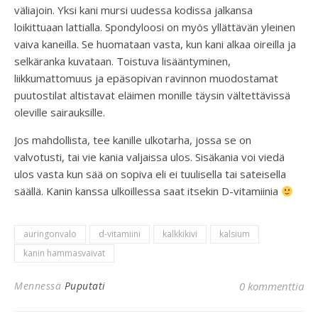
väliajoin. Yksi kani mursi uudessa kodissa jalkansa
loikittuaan lattialla. Spondyloosi on myös yllättävän yleinen
vaiva kaneilla. Se huomataan vasta, kun kani alkaa oireilla ja
selkäranka kuvataan. Toistuva lisääntyminen,
liikkumattomuus ja epäsopivan ravinnon muodostamat
puutostilat altistavat eläimen monille täysin vältettävissä
oleville sairauksille.
Jos mahdollista, tee kanille ulkotarha, jossa se on
valvotusti, tai vie kania valjaissa ulos. Sisäkania voi viedä
ulos vasta kun sää on sopiva eli ei tuulisella tai sateisella
säällä. Kanin kanssa ulkoillessa saat itsekin D-vitamiinia
auringonvalo
d-vitamiini
kalkkikivi
kalsium
kanin hammasvaivat
Mennessä
Puputati
0 kommenttia