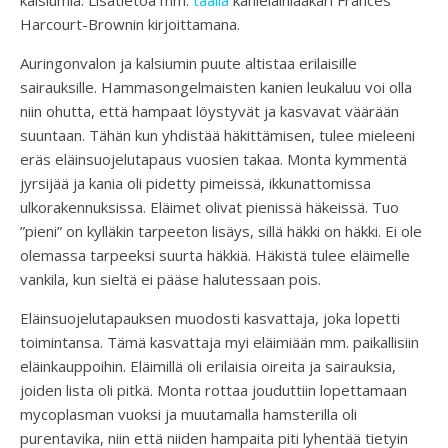
kalsiumia. Lisätietoa mm.
täällä
kanieläinlääkäri Frances
Harcourt-Brownin kirjoittamana.
Auringonvalon ja kalsiumin puute altistaa erilaisille
sairauksille. Hammasongelmaisten kanien leukaluu voi olla
niin ohutta, että hampaat löystyvät ja kasvavat väärään
suuntaan. Tähän kun yhdistää häkittämisen, tulee mieleeni
eräs eläinsuojelutapaus vuosien takaa. Monta kymmentä
jyrsijää ja kania oli pidetty pimeissä, ikkunattomissa
ulkorakennuksissa. Eläimet olivat pienissä häkeissä. Tuo
”pieni” on kylläkin tarpeeton lisäys, sillä häkki on häkki. Ei ole
olemassa tarpeeksi suurta häkkiä. Häkistä tulee eläimelle
vankila, kun sieltä ei pääse halutessaan pois.
Eläinsuojelutapauksen muodosti kasvattaja, joka lopetti
toimintansa. Tämä kasvattaja myi eläimiään mm. paikallisiin
eläinkauppoihin. Eläimillä oli erilaisia oireita ja sairauksia,
joiden lista oli pitkä. Monta rottaa jouduttiin lopettamaan
mycoplasman vuoksi ja muutamalla hamsterilla oli
purentavika, niin että niiden hampaita piti lyhentää tietyin