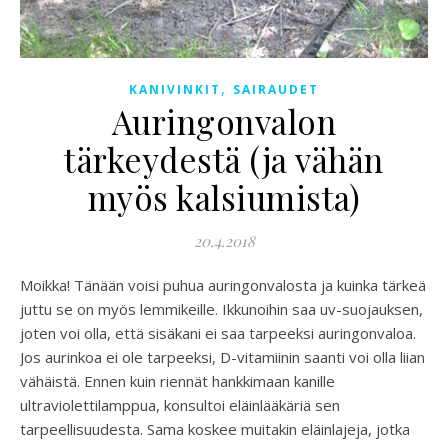
,
KANIVINKIT
SAIRAUDET
Auringonvalon
tärkeydestä (ja vähän
myös kalsiumista)
20.4.2018
Moikka! Tänään voisi puhua auringonvalosta ja kuinka tärkeä
juttu se on myös lemmikeille. Ikkunoihin saa uv-suojauksen,
joten voi olla, että sisäkani ei saa tarpeeksi auringonvaloa.
Jos aurinkoa ei ole tarpeeksi, D-vitamiinin saanti voi olla liian
vähäistä. Ennen kuin riennät hankkimaan kanille
ultraviolettilamppua, konsultoi eläinlääkäriä sen
tarpeellisuudesta. Sama koskee muitakin eläinlajeja, jotka