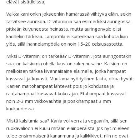
elävät sisätiloissa.
Vaikka kani onkin jokseenkin hämärässä viihtyvä eläin, sekin
tarvitsee aurinkoa. D-vitamiinia saa esimerkiksi auringossa
pitkään kuivuneesta heinästä, mutta auringonvalo olisi
kanillekin tärkeää. Lämpötila ei kuitenkaan saa kohota liian
ylös, sillä ihannelämpötila on noin 15-20 celsiusastetta.
Miksi D-vitamiini on tärkeää? D-vitamiini, jota auringostakin
saa, on kalsiumin ohella luuston rakennusaine. Kalsium on
melkoisen tärkeä kivennäisaine eläimelle, jonka hampaat
kasvavat jatkuvasti. Muutama hyödyllinen fakta, olkaa hyvät:
Kanien maitohampaat lähtevät pois jo kohdussa ja
rautahampaat kasvavat koko ajan. Etuhampaat kasvavat
noin 2-3 mm viikkovauhtia ja poskihampaat 3 mm
kuukaudessa.
Mistä kalsiumia saa? Kania voi verrata vegaaniin, sillä sen
ruokavalioon ei kuulu mitään eläinperäistä. Jos nyt mieleen
tulee ensimmäisenä kananmuna ja kalkkikivet, niin ne ovat