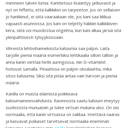
menneen talven lumia. Kanitietous lisääntyy jatkuvasti ja
nyt on hiffattu, että kalkkikivi on tarpeeton. Jos on sellaisen
jo hankkinut, ei siitä vaaraakaan ole, jos kani saa liikkua
vapaasti asunnossa. Jos kani on teljetty häkkiin kalkkikiven
kera, siitä voi muodostua ongelma, kun kani alkaa järsiä sitä
ylenpalttisesti tylsyyksissään.
Vihreistä lehtivihanneksista kalsiumia saa paljon. Laita
tarjolle pieniä määriä esimerkiksi lehtikaalia silloin tällöin ja
anna kanin viettää hetki auringossa, niin D-vitamiinit
hoituvat samalla. Pinaatissa on paljon oksalaattia, mikä
sitoo kalsiumia. Siksi sitä pitää antaa vain harvoin ja pieniä
määriä.
Kanilla on muista eläimistä poikkeava
kalsiumaineenvaihdunta. Ravinnosta saatu kalsium imeytyy
suolistosta munuaisiin ja tulee virtsan mukana ulos. On siis
normaalia, että kanin virtsassa on sakkaa. Imettävä naaras
ja kasvavat poikaset tarvitsevat normaalia enemmän