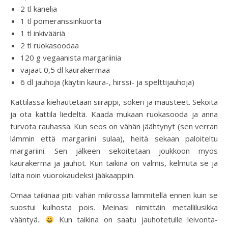
2 tl kanelia
1 tl pomeranssinkuorta
1 tl inkivääriä
2 tl ruokasoodaa
120 g vegaanista margariinia
vajaat 0,5 dl kaurakermaa
6 dl jauhoja (käytin kaura-, hirssi- ja spelttijauhoja)
Kattilassa kiehautetaan siirappi, sokeri ja mausteet. Sekoita
ja ota kattila liedeltä. Kaada mukaan ruokasooda ja anna
turvota rauhassa. Kun seos on vähän jäähtynyt (sen verran
lämmin että margariini sulaa), heitä sekaan paloiteltu
margariini. Sen jälkeen sekoitetaan joukkoon myös
kaurakerma ja jauhot. Kun taikina on valmis, kelmuta se ja
laita noin vuorokaudeksi jääkaappiin.
Omaa taikinaa piti vähän mikrossa lämmitellä ennen kuin se
suostui kulhosta pois. Meinasi nimittäin metallilusikka
vääntyä..
Kun taikina on saatu jauhotetulle leivonta-