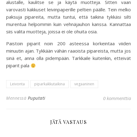
alustalle, kaulitse se ja käytä muotteja. Sitten vaan
varovasti kakkuset leivinpaperille peltien päälle. Tein melko
paksuja pipareita, mutta tuntui, että taikina tykkäsi silti
murentua helpommin kuin vehnäjauhon kanssa. Kannattaa
siis valita muotteja, joissa ei ole ohuita osia.
Paistoin piparit noin 200 asteessa korkeintaa viiden
minuutin ajan. Tykkään vähän raaoista pipareista, mutta jos
sinä et, anna olla pidempään. Tarkkaile kuitenkin, etteivät
piparit pala
Leivonta
piparkakkutaikina
vegaaninen
Mennessä
Puputati
0 kommenttia
JÄTÄ VASTAUS