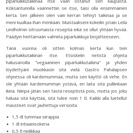
piparkakkutaikinaa itse vaan ostanut sen kaupasta.
Köksäntunnilla väännettiin se itse, taisi olla ensimmäinen
kerta. Sen jälkeen olen vain kerran tehnyt taikinaa ja se
meni kuulkaa ihan mönkään. Muistaakseni kokeilin jotain Leila
Lindholmin sitrusmaista reseptiä eikä se ollut yhtään hyvää.
Päädyin heittämään valmiita piparkakkuja biojätteeseen..
Tänä vuonna oli sitten kolmas kerta kun tein
piparkakkutaikinan itse. Etsiskelin netistä ohjeita
hakusanoilla ”vegaaninen piparkakkutaikina” ja yhden
löydettyäni muokkasin sitä vielä. Gastro Pahalapsen
ohjeessa oli kardemummaa, mutta sen käyttö oli virhe. En
ole yhtään kardemumman ystävä, en laita sitä pulliinkaan
ikinä. Niinpä jätän sen tästä reseptistä pois, mutta jos joku
haluaa sitä käyttää, sitä tulee noin 1 tl. Kaikki alla luetellut
mausteet ovat jauhettuja versioita.
1,5 dl tummaa siirappia
1 dl intiaanisokeria
0,5 tl neilikkaa