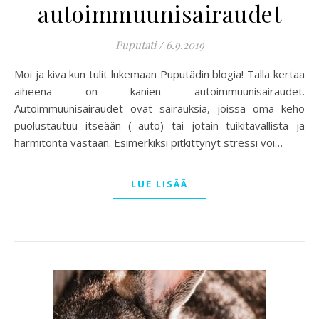
autoimmuunisairaudet
Puputati
/
6.9.2019
Moi ja kiva kun tulit lukemaan Puputädin blogia! Tällä kertaa
aiheena on kanien autoimmuunisairaudet.
Autoimmuunisairaudet ovat sairauksia, joissa oma keho
puolustautuu itseään (=auto) tai jotain tuikitavallista ja
harmitonta vastaan. Esimerkiksi pitkittynyt stressi voi…
LUE LISÄÄ