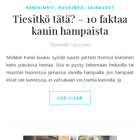
,
,
KANIVINKIT
RUOKINTA
SAIRAUDET
Tiesitkö tätä? – 10 faktaa
kanin hampaista
Puputati
/
19.7.2019
Moikka! Kanin kuuluu syödä suurin piirtein itsensä kokoinen
keko päivässä heinää. Sitä ei pysty tekemään heiluvilla tai
muutoin huonossa jamassa olevilla hampailla. Jos hampaat
eivät ole kunnossa, ei vatsakaan voi toimia kunnolla. Ja…
LUE LISÄÄ