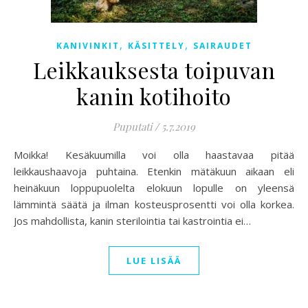
,
,
KANIVINKIT
KÄSITTELY
SAIRAUDET
Leikkauksesta toipuvan
kanin kotihoito
Puputati
/
5.7.2019
Moikka! Kesäkuumilla voi olla haastavaa pitää
leikkaushaavoja puhtaina. Etenkin mätäkuun aikaan eli
heinäkuun loppupuolelta elokuun lopulle on yleensä
lämmintä säätä ja ilman kosteusprosentti voi olla korkea.
Jos mahdollista, kanin sterilointia tai kastrointia ei…
LUE LISÄÄ