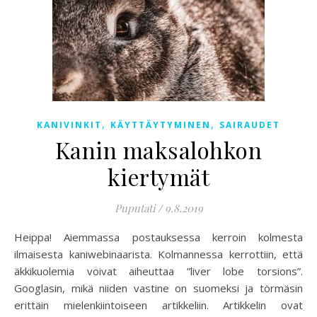
,
,
KANIVINKIT
KÄYTTÄYTYMINEN
SAIRAUDET
Kanin maksalohkon
kiertymät
Puputati
/
9.8.2019
Heippa! Aiemmassa postauksessa kerroin kolmesta
ilmaisesta kaniwebinaarista. Kolmannessa kerrottiin, että
äkkikuolemia voivat aiheuttaa ”liver lobe torsions”.
Googlasin, mikä niiden vastine on suomeksi ja törmäsin
erittäin mielenkiintoiseen artikkeliin. Artikkelin ovat