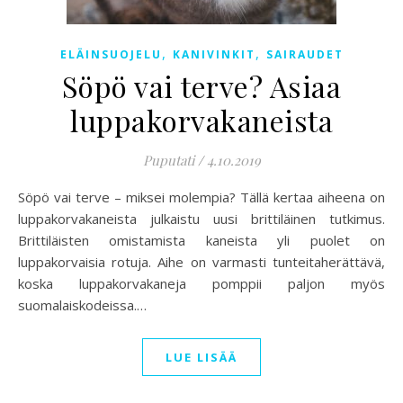
,
,
ELÄINSUOJELU
KANIVINKIT
SAIRAUDET
Söpö vai terve? Asiaa
luppakorvakaneista
Puputati
/
4.10.2019
Söpö vai terve – miksei molempia? Tällä kertaa aiheena on
luppakorvakaneista julkaistu uusi brittiläinen tutkimus.
Brittiläisten omistamista kaneista yli puolet on
luppakorvaisia rotuja. Aihe on varmasti tunteitaherättävä,
koska luppakorvakaneja pomppii paljon myös
suomalaiskodeissa.…
LUE LISÄÄ