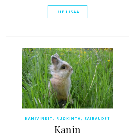
LUE LISÄÄ
,
,
KANIVINKIT
RUOKINTA
SAIRAUDET
Kanin