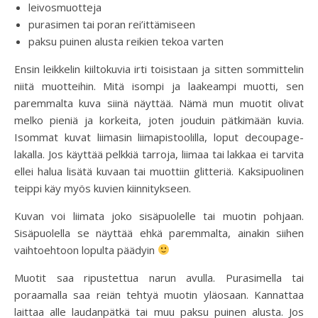
leivosmuotteja
purasimen tai poran rei’ittämiseen
paksu puinen alusta reikien tekoa varten
Ensin leikkelin kiiltokuvia irti toisistaan ja sitten sommittelin
niitä muotteihin. Mitä isompi ja laakeampi muotti, sen
paremmalta kuva siinä näyttää. Nämä mun muotit olivat
melko pieniä ja korkeita, joten jouduin pätkimään kuvia.
Isommat kuvat liimasin liimapistoolilla, loput decoupage-
lakalla. Jos käyttää pelkkiä tarroja, liimaa tai lakkaa ei tarvita
ellei halua lisätä kuvaan tai muottiin glitteriä. Kaksipuolinen
teippi käy myös kuvien kiinnitykseen.
Kuvan voi liimata joko sisäpuolelle tai muotin pohjaan.
Sisäpuolella se näyttää ehkä paremmalta, ainakin siihen
vaihtoehtoon lopulta päädyin
Muotit saa ripustettua narun avulla. Purasimella tai
poraamalla saa reiän tehtyä muotin yläosaan. Kannattaa
laittaa alle laudanpätkä tai muu paksu puinen alusta. Jos