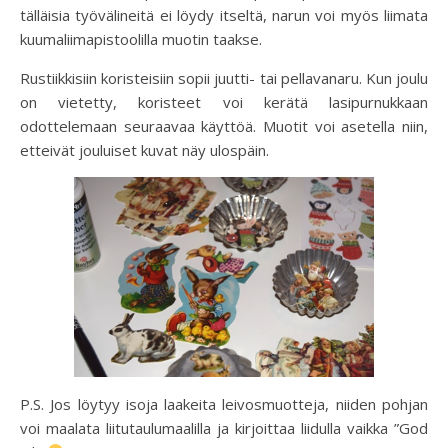
tälläisia työvälineitä ei löydy itseltä, narun voi myös liimata
kuumaliimapistoolilla muotin taakse.
Rustiikkisiin koristeisiin sopii juutti- tai pellavanaru. Kun joulu
on vietetty, koristeet voi kerätä lasipurnukkaan
odottelemaan seuraavaa käyttöä. Muotit voi asetella niin,
etteivät jouluiset kuvat näy ulospäin.
P.S. Jos löytyy isoja laakeita leivosmuotteja, niiden pohjan
voi maalata liitutaulumaalilla ja kirjoittaa liidulla vaikka ”God