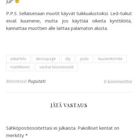
Jul!”
P.P.S. Sellaisenaan muotit käyvät tuikkualustoiksi. Led-tuikut
eivät kuumene, mutta jos käyttää oikeita kynttilöitä,
kannattaa muottien alle laittaa palamaton alusta.
askartelu
decoupage
diy
joulu
kuusenkoriste
rustiikkinen
vanhat leivosmuotit
Mennessä
Puputati
0 kommenttia
JÄTÄ VASTAUS
Sähköpostiosoitettasi ei julkaista.
Pakolliset kentät on
merkitty
*