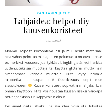
KANIFANIN JUTUT
Lahjaidea: helpot diy-
kuusenkoristeet
12.12.2018
Moikka! Helposti rikkoontuva lasi ja muu hento materiaali
aina vähän pelottaa minua, joten peltimuotti on oiva koriste
esimerkiksi kuuseen. Jos tykkäät blingblingistä, voi hankkia
uudenuutukaisia muotteja tai käyttää glitteriä, mutta hain
nimenomaan vanhoja muotteja. Niitä löytyi halvalla
kirpparilta ja kaupat tuli! Rustiikkisuus sopii mun
sisustukseen
Kuusenkoristeet sopivat niin lahjaksi kuin
omaan käyttöön. Niitä voi ripustaa kuusen lisäksi vaikkapa
peikonpähkinäpuun käppyröihin oksiin.
Jos annat näitä lahjaksi, hauska idea voisi olla tulostaa