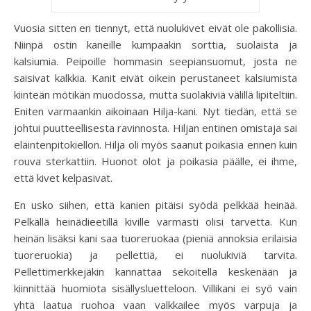
Vuosia sitten en tiennyt, että nuolukivet eivät ole pakollisia.
Niinpä ostin kaneille kumpaakin sorttia, suolaista ja
kalsiumia. Peipoille hommasin seepiansuomut, josta ne
saisivat kalkkia. Kanit eivät oikein perustaneet kalsiumista
kiinteän mötikän muodossa, mutta suolakiviä välillä lipiteltiin.
Eniten varmaankin aikoinaan Hilja-kani. Nyt tiedän, että se
johtui puutteellisesta ravinnosta. Hiljan entinen omistaja sai
eläintenpitokiellon. Hilja oli myös saanut poikasia ennen kuin
rouva sterkattiin. Huonot olot ja poikasia päälle, ei ihme,
että kivet kelpasivat.
En usko siihen, että kanien pitäisi syödä pelkkää heinää.
Pelkällä heinädieetillä kiville varmasti olisi tarvetta. Kun
heinän lisäksi kani saa tuoreruokaa (pieniä annoksia erilaisia
tuoreruokia) ja pellettiä, ei nuolukiviä tarvita.
Pellettimerkkejäkin kannattaa sekoitella keskenään ja
kiinnittää huomiota sisällysluetteloon. Villikani ei syö vain
yhtä laatua ruohoa vaan valkkailee myös varpuja ja