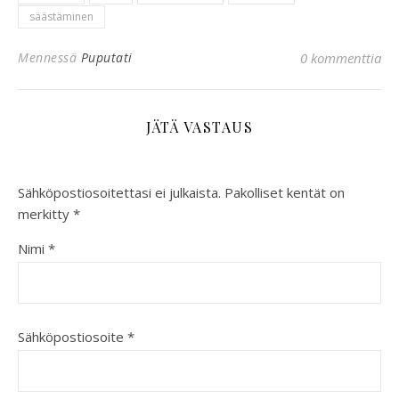
säästäminen
Mennessä
Puputati
0 kommenttia
JÄTÄ VASTAUS
Sähköpostiosoitettasi ei julkaista.
Pakolliset kentät on
merkitty
*
Nimi
*
Sähköpostiosoite
*