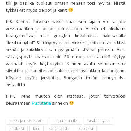
tilli ja basilika tuoksuu omaan nenään tosi hyviltä. Niistä
tykkäävät myös peipot ja kanit
P.S. Kani ei tarvitse häkkiä vaan sen sijaan voi tarjota
vessalaatikon ja paljon piilopaikkoja. Vaikka et olisikaan
Instagramissa, etsi googlen kuvahausta hakusanalla
”ikeabunnyhol”. Sillä löytyy paljon vinkkejä, miten esimerkiksi
heinät ja kuivikkeet saa pysymään siististi piilossa. Hol-
säilytyspöytä maksaa noin 50 euroa, mutta niitä löytyy
varmasti myös käytettyinä. Kannen avulla sisäosan saa
siivottua ja kaneille voi sahata pari oviaukkoa lattiarajaan.
Käynee myös jyrsijöille. Bongasin ilmiön bunnymelv-
instatililtä.
P.P.S. Minä muuten olen instassa, joten tervetuloa
seuraamaan
Puputätiä
sinnekin
etikka ja ruokasooda
halpa lemmikki
ikeabunnyhol
kalkkikivi
kani
rahansäästö
suolakivi