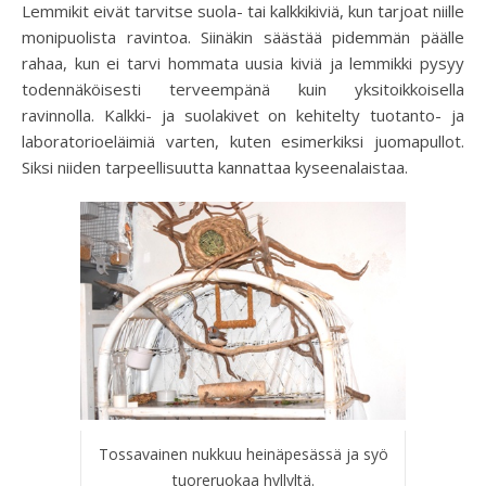
Lemmikit eivät tarvitse suola- tai kalkkikiviä, kun tarjoat niille
monipuolista ravintoa. Siinäkin säästää pidemmän päälle
rahaa, kun ei tarvi hommata uusia kiviä ja lemmikki pysyy
todennäköisesti terveempänä kuin yksitoikkoisella
ravinnolla. Kalkki- ja suolakivet on kehitelty tuotanto- ja
laboratorioeläimiä varten, kuten esimerkiksi juomapullot.
Siksi niiden tarpeellisuutta kannattaa kyseenalaistaa.
Tossavainen nukkuu heinäpesässä ja syö
tuoreruokaa hyllyltä.