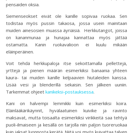
pensaiden oksia.
Siemenseokset eivät ole kanille sopivaa ruokaa. Sen
todistaa myös pussin takaosa, jossa usein mainitaan
muiden ainesosien muassa äyriäisiä. Herkkutangot, joissa
on kananmunaa ja hunajaa kannattaa myös jättää
ostamatta. Kanin ruokavalioon ei kuulu mikään
eläinperäinen.
Voit tehdä herkkupaloja itse sekoittamalla pellettejä,
yrttejä ja pienen määrän esimerkiksi banaania yhteen
kaura- tai muiden kanille kelpaavien hiutaleiden kanssa.
Lisää vesi ja blenderillä sekaisin. Sen jälkeen uuniin.
Tarkemmat ohjeet
kanikeksi-postauksessa
.
Kani on halvempi lemmikki kuin esimerkiksi koira.
Eläinlääkärikäynnit, hyvälaatuinen kuivike ja ravinto
maksavat, mutta toisaalta esimerkiksi virikkeitä saa tehtyä
puoli-ilmaiseen ja kesällä on tarjolla niin paljon tuoreruokaa
kuin jaksat luonnosta kerätä. Niitä voi myös kuivattaa talven