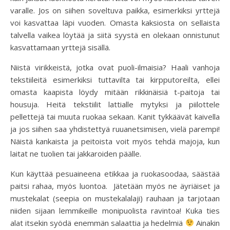
varalle. Jos on siihen soveltuva paikka, esimerkiksi yrttejä
voi kasvattaa läpi vuoden. Omasta kaksiosta on sellaista
talvella vaikea löytää ja siitä syystä en olekaan onnistunut
kasvattamaan yrttejä sisällä.
Niistä virikkeistä, jotka ovat puoli-ilmaisia? Haali vanhoja
tekstiileitä esimerkiksi tuttavilta tai kirpputoreilta, ellei
omasta kaapista löydy mitään rikkinäisiä t-paitoja tai
housuja. Heitä tekstiilit lattialle mytyksi ja piilottele
pellettejä tai muuta ruokaa sekaan. Kanit tykkäävät kaivella
ja jos siihen saa yhdistettyä ruuanetsimisen, vielä parempi!
Näistä kankaista ja peitoista voit myös tehdä majoja, kun
laitat ne tuolien tai jakkaroiden päälle.
Kun käyttää pesuaineena etikkaa ja ruokasoodaa, säästää
paitsi rahaa, myös luontoa. Jätetään myös ne äyriäiset ja
mustekalat (seepia on mustekalalaji) rauhaan ja tarjotaan
niiden sijaan lemmikeille monipuolista ravintoa! Kuka ties
alat itsekin syödä enemmän salaattia ja hedelmiä
Ainakin