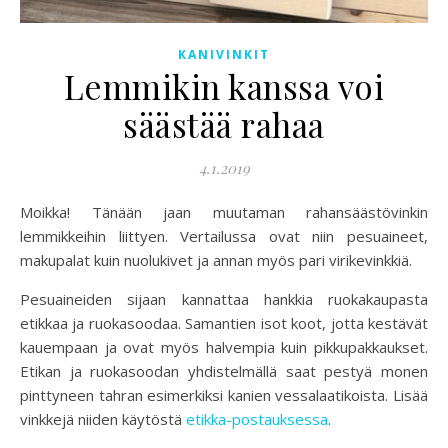
KANIVINKIT
Lemmikin kanssa voi
säästää rahaa
4.1.2019
Moikka! Tänään jaan muutaman rahansäästövinkin
lemmikkeihin liittyen. Vertailussa ovat niin pesuaineet,
makupalat kuin nuolukivet ja annan myös pari virikevinkkiä.
Pesuaineiden sijaan kannattaa hankkia ruokakaupasta
etikkaa ja ruokasoodaa. Samantien isot koot, jotta kestävät
kauempaan ja ovat myös halvempia kuin pikkupakkaukset.
Etikan ja ruokasoodan yhdistelmällä saat pestyä monen
pinttyneen tahran esimerkiksi kanien vessalaatikoista. Lisää
vinkkejä niiden käytöstä
etikka-postauksessa
.