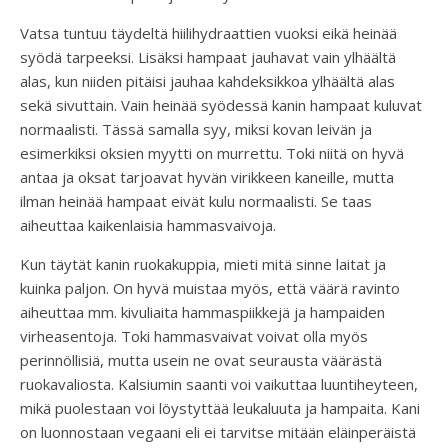
Vatsa tuntuu täydeltä hiilihydraattien vuoksi eikä heinää
syödä tarpeeksi. Lisäksi hampaat jauhavat vain ylhäältä
alas, kun niiden pitäisi jauhaa kahdeksikkoa ylhäältä alas
sekä sivuttain. Vain heinää syödessä kanin hampaat kuluvat
normaalisti. Tässä samalla syy, miksi kovan leivän ja
esimerkiksi oksien myytti on murrettu. Toki niitä on hyvä
antaa ja oksat tarjoavat hyvän virikkeen kaneille, mutta
ilman heinää hampaat eivät kulu normaalisti. Se taas
aiheuttaa kaikenlaisia hammasvaivoja.
Kun täytät kanin ruokakuppia, mieti mitä sinne laitat ja
kuinka paljon. On hyvä muistaa myös, että väärä ravinto
aiheuttaa mm. kivuliaita hammaspiikkejä ja hampaiden
virheasentoja. Toki hammasvaivat voivat olla myös
perinnöllisiä, mutta usein ne ovat seurausta väärästä
ruokavaliosta. Kalsiumin saanti voi vaikuttaa luuntiheyteen,
mikä puolestaan voi löystyttää leukaluuta ja hampaita. Kani
on luonnostaan vegaani eli ei tarvitse mitään eläinperäistä