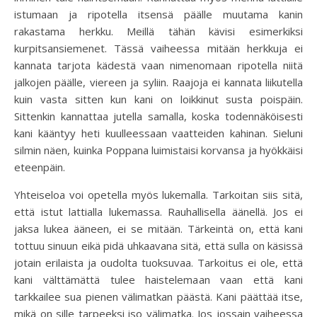
istumaan ja ripotella itsensä päälle muutama kanin
rakastama herkku. Meillä tähän kävisi esimerkiksi
kurpitsansiemenet. Tässä vaiheessa mitään herkkuja ei
kannata tarjota kädestä vaan nimenomaan ripotella niitä
jalkojen päälle, viereen ja syliin. Raajoja ei kannata liikutella
kuin vasta sitten kun kani on loikkinut susta poispäin.
Sittenkin kannattaa jutella samalla, koska todennäköisesti
kani kääntyy heti kuulleessaan vaatteiden kahinan. Sieluni
silmin näen, kuinka Poppana luimistaisi korvansa ja hyökkäisi
eteenpäin.
Yhteiseloa voi opetella myös lukemalla. Tarkoitan siis sitä,
että istut lattialla lukemassa. Rauhallisella äänellä. Jos ei
jaksa lukea ääneen, ei se mitään. Tärkeintä on, että kani
tottuu sinuun eikä pidä uhkaavana sitä, että sulla on käsissä
jotain erilaista ja oudolta tuoksuvaa. Tarkoitus ei ole, että
kani välttämättä tulee haistelemaan vaan että kani
tarkkailee sua pienen välimatkan päästä. Kani päättää itse,
mikä on sille tarpeeksi iso välimatka. Jos jossain vaiheessa