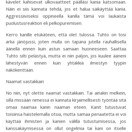
kävelet kahisevat ulkovaatteet päälläsi kania katsomaan.
Näin ei siis kannata tehdä, jos et halua säikäyttää kania.
Aggressiiviseksi oppineella kanilla tämä voi laukaista
puolustusreaktion eli pelkopuremisen.
Kerro kanille etukäteen, että olet tulossa. Tuhto on tosi
arka jänöjussi, joten mulla on tapana jutella rauhallisella
äänellä ennen kuin astun samaan huoneeseen. Saattaa
Tuhto silti pelästyä, mutta ei niin paljon, jos kuulee ääneni
lähestyvän ennen kuin yhtäkkiä ilmestyn tyypin
näkökenttään.
Naamat vastakkain
No niin, nyt olette naamat vastakkain. Tai ainakin melkein,
sillä missään nimessä ei kannata kirjaimellisesti työntää sitä
omaa naamaa kanin naaman eteen. Kanit tutustuvat
toisiinsa haistelemalla otsia, mutta samaa periaatetta ei voi
käyttää ihmisten ja kanien välillä tutustumisessa, jos
kanssakäymisessä on ollut ongelmia tai kani on itselle