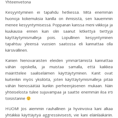
Yhteenvetona
Kesyyntyminen ei tapahdu hetkessä. Mitä enemmän
huonoja kokemuksia kanilla on ihmisistä, sen kauemmin
menee kesyyntymisessä. Poppanan kanssa meni viikkoja ja
kuukausia ennen kuin olin saanut kitkettyä tiettyjä
käyttäytymismalleja pois. Lopullinen kesyyntyminen
tapahtuu yleensä vuosien saatossa eli kannattaa olla
kärsivällinen.
Kanien hienovaraisten eleiden ymmärtämistä kannattaa
vähän opiskella, ja muistaa samalla, että kaikkea
määrittelee saaliseläimen käyttäytyminen. Kanit ovat
kuitenkin myös yksilöitä, joten käyttäytymismalleja pitää
vähän hienosäätää kunkin perheenjäsenen mukaan. Näin
yhteiselosta tulee sujuvampaa ja saatte enemmän iloa irti
toisistanne
HUOM! Jos aiemmin rauhallinen ja hyvinvoiva kani alkaa
yhtäkkiä käyttäytyä aggressiivisesti, vie kani eläinlääkäriin.