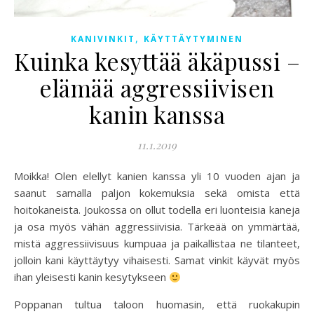
,
KANIVINKIT
KÄYTTÄYTYMINEN
Kuinka kesyttää äkäpussi –
elämää aggressiivisen
kanin kanssa
11.1.2019
Moikka! Olen elellyt kanien kanssa yli 10 vuoden ajan ja
saanut samalla paljon kokemuksia sekä omista että
hoitokaneista. Joukossa on ollut todella eri luonteisia kaneja
ja osa myös vähän aggressiivisia. Tärkeää on ymmärtää,
mistä aggressiivisuus kumpuaa ja paikallistaa ne tilanteet,
jolloin kani käyttäytyy vihaisesti. Samat vinkit käyvät myös
ihan yleisesti kanin kesytykseen
Poppanan tultua taloon huomasin, että ruokakupin