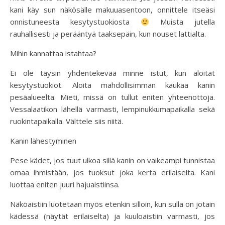
kani käy sun näkösälle makuuasentoon, onnittele itseäsi
onnistuneesta kesytystuokiosta
Muista jutella
rauhallisesti ja perääntyä taaksepäin, kun nouset lattialta.
Mihin kannattaa istahtaa?
Ei ole täysin yhdentekevää minne istut, kun aloitat
kesytystuokiot. Aloita mahdollisimman kaukaa kanin
pesäalueelta. Mieti, missä on tullut eniten yhteenottoja.
Vessalaatikon lähellä varmasti, lempinukkumapaikalla sekä
ruokintapaikalla. Välttele siis niitä.
Kanin lähestyminen
Pese kädet, jos tuut ulkoa sillä kanin on vaikeampi tunnistaa
omaa ihmistään, jos tuoksut joka kerta erilaiselta. Kani
luottaa eniten juuri hajuaistiinsa.
Näköaistiin luotetaan myös etenkin silloin, kun sulla on jotain
kädessä (näytät erilaiselta) ja kuuloaistiin varmasti, jos