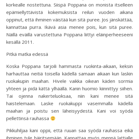
korkealle nostettuna. Siispä Poppana on monista itselleen
epämiellyttävistä kokemuksista reilun vuoden aikana
oppinut, että ihminen väistää kun sitä puree. Jos jänskättää,
kannattaa purra. Ikävä asia menee pois, kun sitä puree.
Näillä eväillä varustettuna Poppana liittyi eläinperheeseeni
kesällä 2011.
Pitkä matka edessä
Koska Poppana tarjoili hammasta ruokinta-aikaan, keksin
harhauttaa neitiä toisella kädellä samaan aikaan kun laskin
ruokakupin maahan. Hivele vaikka oikean käden sormia
yhteen ja pidä kättä ylhäällä. Kanin huomio kiinnittyy siihen.
Tai ojenna nakerteluoksaa, niin kani menee sitä
haistelemaan. Laske ruokakuppi vasemmalla kädellä
maahan ja poistu sen läheisyydestä. Kani voi syödä
pellettinsä rauhassa
Pikkuhiljaa kani oppii, että ruuan saa syödä rauhassa eikä
ihminen tule häiritsemään. Kannattaa myös mennä lattialle