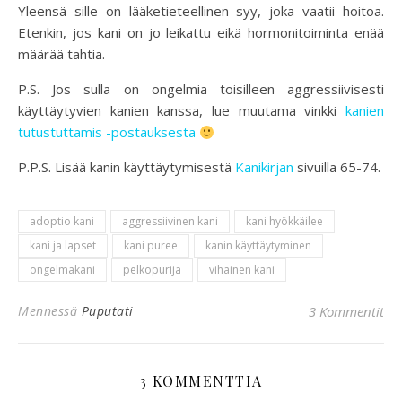
Yleensä sille on lääketieteellinen syy, joka vaatii hoitoa.
Etenkin, jos kani on jo leikattu eikä hormonitoiminta enää
määrää tahtia.
P.S. Jos sulla on ongelmia toisilleen aggressiivisesti
käyttäytyvien kanien kanssa, lue muutama vinkki
kanien
tutustuttamis -postauksesta
P.P.S. Lisää kanin käyttäytymisestä
Kanikirjan
sivuilla 65-74.
adoptio kani
aggressiivinen kani
kani hyökkäilee
kani ja lapset
kani puree
kanin käyttäytyminen
ongelmakani
pelkopurija
vihainen kani
Mennessä
Puputati
3 Kommentit
3 KOMMENTTIA