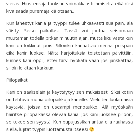
vieras. Hiustenraja tuoksuu voimakkaasti ihmiseltä eikä olisi
kiva saada puremajälkiä otsaan..
Kun lähestyt kania ja tyyppi tulee uhkaavasti sua päin, älä
väisty. Seiso paikallasi. Tässä voi joutua seisomaan
muutaman todella pitkän minuutin ajan, mutta liiku vasta kun
kani on loikkinut pois. Silloinkin kannattaa mennä poispäin
eikä kanin luokse. Näitä harjoituksia toistetaan päivittäin,
kunnes kani oppii, ettei tarvi hyökätä vaan jos jänskättää,
silloin loikitaan karkuun.
Piilopaikat
Kani on saaliseläin ja käyttäytyy sen mukaisesti. Siksi kotiin
on tehtävä monia piilopaikkoja kaneille. Mieluiten luolamaisia
käytäviä, joissa on useampi menoaukko. Älä myöskään
häiritse piilopaikassa olevaa kania. Jos kani juoksee piiloon,
se tekee sen syystä. Kun pupujussikan antaa olla rauhassa
siellä, lujitat tyypin luottamusta itseesi