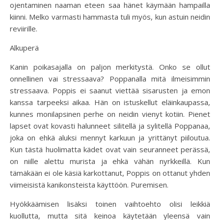
ojentaminen naaman eteen saa hänet käymään hampailla
kiinni. Melko varmasti hammasta tuli myös, kun astuin neidin
reviirille.
Alkuperä
Kanin poikasajalla on paljon merkitystä. Onko se ollut
onnellinen vai stressaava? Poppanalla mitä ilmeisimmin
stressaava. Poppis ei saanut viettää sisarusten ja emon
kanssa tarpeeksi aikaa. Hän on istuskellut eläinkaupassa,
kunnes monilapsinen perhe on neidin vienyt kotiin. Pienet
lapset ovat kovasti halunneet silitellä ja sylitellä Poppanaa,
joka on ehkä aluksi mennyt karkuun ja yrittänyt piiloutua.
Kun tästä huolimatta kädet ovat vain seuranneet perässä,
on niille alettu murista ja ehkä vähän nyrkkeillä. Kun
tämäkään ei ole käsiä karkottanut, Poppis on ottanut yhden
viimeisistä kanikonsteista käyttöön. Puremisen.
Hyökkäämisen lisäksi toinen vaihtoehto olisi leikkiä
kuollutta, mutta sitä keinoa käytetään yleensä vain