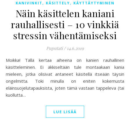
,
,
KANIVINKIT
KÄSITTELY
KÄYTTÄYTYMINEN
Näin käsittelen kaniani
rauhallisesti – 10 vinkkiä
stressin vähentämiseksi
Puputati
/
14.6.2019
Moikka! Tällä kertaa aiheena on kanien rauhallinen
käsitteleminen. Ei äkkiseltään tule montaakaan kania
mieleen, jotka olisivat antaneet käsitellä itseään täysin
ongelmitta. Toki minulla on eniten kokemusta
eläinsuojelutapauksista, joten tämä vastaan tappeleva (tai
kuollutta…
LUE LISÄÄ