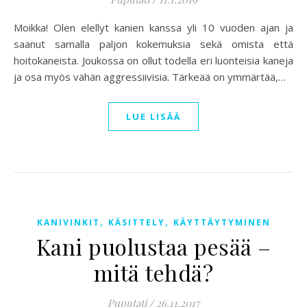
Moikka! Olen elellyt kanien kanssa yli 10 vuoden ajan ja
saanut samalla paljon kokemuksia sekä omista että
hoitokaneista. Joukossa on ollut todella eri luonteisia kaneja
ja osa myös vähän aggressiivisia. Tärkeää on ymmärtää,…
LUE LISÄÄ
,
,
KANIVINKIT
KÄSITTELY
KÄYTTÄYTYMINEN
Kani puolustaa pesää –
mitä tehdä?
Puputati
/
26.11.2017