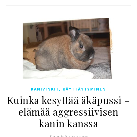
,
KANIVINKIT
KÄYTTÄYTYMINEN
Kuinka kesyttää äkäpussi –
elämää aggressiivisen
kanin kanssa
Puputati
/
11.1.2019