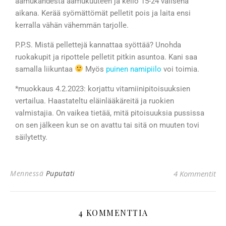
aamukahdesta aamukuuteen ja kello 15-24 välisenä
aikana. Kerää syömättömät pelletit pois ja laita ensi
kerralla vähän vähemmän tarjolle.
P.P.S. Mistä pellettejä kannattaa syöttää? Unohda
ruokakupit ja ripottele pelletit pitkin asuntoa. Kani saa
samalla liikuntaa
Myös
puinen namipiilo
voi toimia.
*muokkaus 4.2.2023: korjattu vitamiinipitoisuuksien
vertailua. Haastateltu eläinlääkäreitä ja ruokien
valmistajia. On vaikea tietää, mitä pitoisuuksia pussissa
on sen jälkeen kun se on avattu tai sitä on muuten tovi
säilytetty.
Mennessä
Puputati
4 Kommentit
4 KOMMENTTIA