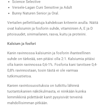
Science Selective
Versele-Lagan Cuni Sensitive ja Adult
Bunny Naturen Senior ja Oral.
Vertailen pellettilaatuja kahdeksan kriteerin avulla. Näitä
ovat kalsiumin ja fosforin suhde, vitamiinien A, E ja D
pitoisuudet, sinimailanen, rasva, kuitu ja proteiini.
Kalsium ja fosfori
Kanin ravinnossa kalsiumin ja fosforin ihanteellinen
suhde on tärkeää, sen pitäisi olla 2:1. Kalsiumia pitäisi
olla kanin ravinnossa 0,6-1%. Fosforia kani tarvitsee 0,4-
0,8% ravinnostaan, tosin tästä ei ole varmaa
tutkimustietoa.
Kanien ravintosuosituksia on tutkittu lähinnä
tuotantokanien näkökulmasta, ei niinkään kuinka
lemmikkinä pidettävät kanit pysyisivät terveinä
mahdollisimman pitkään.