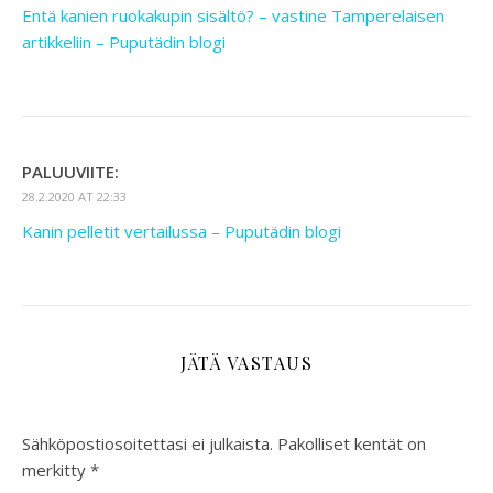
Entä kanien ruokakupin sisältö? – vastine Tamperelaisen
artikkeliin – Puputädin blogi
PALUUVIITE:
28.2.2020 AT 22:33
Kanin pelletit vertailussa – Puputädin blogi
JÄTÄ VASTAUS
Sähköpostiosoitettasi ei julkaista.
Pakolliset kentät on
merkitty
*