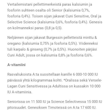
Vertailemistani pellettimerkeistä paras kalsiumin ja
fosforin suhteen osalta oli Senior (kalsiumia 0,7%,
fosforia 0,4%). Toisen sijan jakavat Cuni Sensitive, Oral ja
Selective Science (kalsiumia 0,6%, fosforia 0,4%). Genesis
on kolmanneksi paras (0,8 ja 0,5).
Neljännen sijan jakavat Burgessin pelletteistä minttu &
oregano (kalsiumia 0,75% ja fosforia 0,5%). Viidenneksi
tuli karpalo & ginseng (0,7% ja 0,5%). Huonoiten pärjäsi
Cuni Adult, jossa on kalsiumia 0,8% ja fosforia 0,6%.
A-vitamiini
Rasvaliukoista A:ta suositellaan kanille 6 000-10 000 IU
päivässä yhtä kilogrammaa kohti. *Oralissa sekä Versele-
Lagan Cuni Sensitivessa ja Adultissa on kussakin 10 000
IU A-vitamiinia.
Seniorissa on 11 500 IU ja Science Selectivessa 15 000 IU
pitoisuudet. Genesiksen Timoteissä on A:ta 17 600 IU.