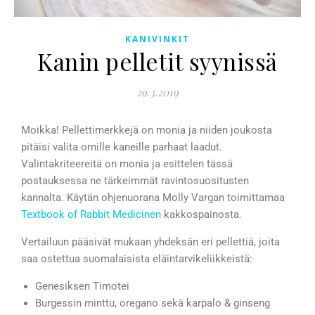
KANIVINKIT
Kanin pelletit syynissä
29.3.2019
Moikka! Pellettimerkkejä on monia ja niiden joukosta
pitäisi valita omille kaneille parhaat laadut.
Valintakriteereitä on monia ja esittelen tässä
postauksessa ne tärkeimmät ravintosuositusten
kannalta. Käytän ohjenuorana Molly Vargan toimittamaa
Textbook of Rabbit Medicinen
kakkospainosta.
Vertailuun pääsivät mukaan yhdeksän eri pellettiä, joita
saa ostettua suomalaisista eläintarvikeliikkeistä:
Genesiksen Timotei
Burgessin minttu, oregano sekä karpalo & ginseng