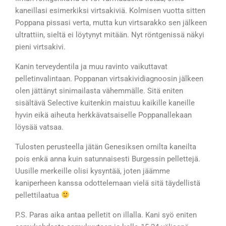
kaneillasi esimerkiksi virtsakiviä. Kolmisen vuotta sitten
Poppana pissasi verta, mutta kun virtsarakko sen jälkeen
ultrattiin, sieltä ei löytynyt mitään. Nyt röntgenissä näkyi
pieni virtsakivi.
Kanin terveydentila ja muu ravinto vaikuttavat
pelletinvalintaan. Poppanan virtsakividiagnoosin jälkeen
olen jättänyt sinimailasta vähemmälle. Sitä eniten
sisältävä Selective kuitenkin maistuu kaikille kaneille
hyvin eikä aiheuta herkkävatsaiselle Poppanallekaan
löysää vatsaa.
Tulosten perusteella jätän Genesiksen omilta kaneilta
pois enkä anna kuin satunnaisesti Burgessin pellettejä.
Uusille merkeille olisi kysyntää, joten jäämme
kaniperheen kanssa odottelemaan vielä sitä täydellistä
pellettilaatua
P.S. Paras aika antaa pelletit on illalla. Kani syö eniten