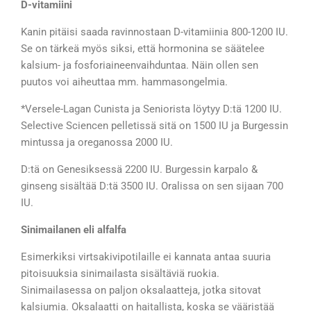
D-vitamiini
Kanin pitäisi saada ravinnostaan D-vitamiinia 800-1200 IU.
Se on tärkeä myös siksi, että hormonina se säätelee
kalsium- ja fosforiaineenvaihduntaa. Näin ollen sen
puutos voi aiheuttaa mm. hammasongelmia.
*Versele-Lagan Cunista ja Seniorista löytyy D:tä 1200 IU.
Selective Sciencen pelletissä sitä on 1500 IU ja Burgessin
mintussa ja oreganossa 2000 IU.
D:tä on Genesiksessä 2200 IU. Burgessin karpalo &
ginseng sisältää D:tä 3500 IU. Oralissa on sen sijaan 700
IU.
Sinimailanen eli alfalfa
Esimerkiksi virtsakivipotilaille ei kannata antaa suuria
pitoisuuksia sinimailasta sisältäviä ruokia.
Sinimailasessa on paljon oksalaatteja, jotka sitovat
kalsiumia. Oksalaatti on haitallista, koska se vääristää