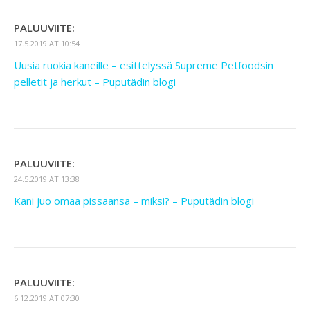
PALUUVIITE:
17.5.2019 AT 10:54
Uusia ruokia kaneille – esittelyssä Supreme Petfoodsin
pelletit ja herkut – Puputädin blogi
PALUUVIITE:
24.5.2019 AT 13:38
Kani juo omaa pissaansa – miksi? – Puputädin blogi
PALUUVIITE:
6.12.2019 AT 07:30