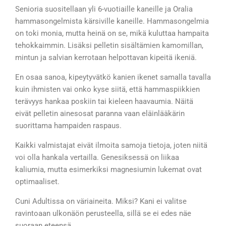
Senioria suositellaan yli 6-vuotiaille kaneille ja Oralia
hammasongelmista kärsiville kaneille. Hammasongelmia
on toki monia, mutta heinä on se, mikä kuluttaa hampaita
tehokkaimmin. Lisäksi pelletin sisältämien kamomillan,
mintun ja salvian kerrotaan helpottavan kipeitä ikeniä.
En osaa sanoa, kipeytyvätkö kanien ikenet samalla tavalla
kuin ihmisten vai onko kyse siitä, että hammaspiikkien
terävyys hankaa poskiin tai kieleen haavaumia. Näitä
eivät pelletin ainesosat paranna vaan eläinlääkärin
suorittama hampaiden raspaus.
Kaikki valmistajat eivät ilmoita samoja tietoja, joten niitä
voi olla hankala vertailla. Genesiksessä on liikaa
kaliumia, mutta esimerkiksi magnesiumin lukemat ovat
optimaaliset.
Cuni Adultissa on väriaineita. Miksi? Kani ei valitse
ravintoaan ulkonäön perusteella, sillä se ei edes näe
suoraan eteensä.