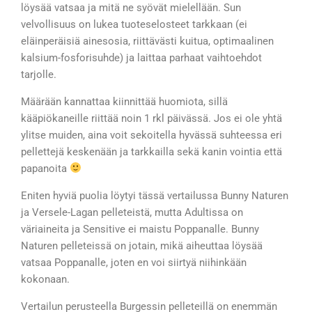
löysää vatsaa ja mitä ne syövät mielellään. Sun
velvollisuus on lukea tuoteselosteet tarkkaan (ei
eläinperäisiä ainesosia, riittävästi kuitua, optimaalinen
kalsium-fosforisuhde) ja laittaa parhaat vaihtoehdot
tarjolle.
Määrään kannattaa kiinnittää huomiota, sillä
kääpiökaneille riittää noin 1 rkl päivässä. Jos ei ole yhtä
ylitse muiden, aina voit sekoitella hyvässä suhteessa eri
pellettejä keskenään ja tarkkailla sekä kanin vointia että
papanoita
Eniten hyviä puolia löytyi tässä vertailussa Bunny Naturen
ja Versele-Lagan pelleteistä, mutta Adultissa on
väriaineita ja Sensitive ei maistu Poppanalle. Bunny
Naturen pelleteissä on jotain, mikä aiheuttaa löysää
vatsaa Poppanalle, joten en voi siirtyä niihinkään
kokonaan.
Vertailun perusteella Burgessin pelleteillä on enemmän