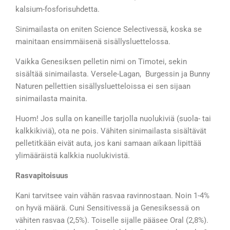
kalsium-fosforisuhdetta.
Sinimailasta on eniten Science Selectivessä, koska se
mainitaan ensimmäisenä sisällysluettelossa.
Vaikka Genesiksen pelletin nimi on Timotei, sekin
sisältää sinimailasta. Versele-Lagan, Burgessin ja Bunny
Naturen pellettien sisällysluetteloissa ei sen sijaan
sinimailasta mainita.
Huom! Jos sulla on kaneille tarjolla nuolukiviä (suola- tai
kalkkikiviä), ota ne pois. Vähiten sinimailasta sisältävät
pelletitkään eivät auta, jos kani samaan aikaan lipittää
ylimääräistä kalkkia nuolukivistä.
Rasvapitoisuus
Kani tarvitsee vain vähän rasvaa ravinnostaan. Noin 1-4%
on hyvä määrä. Cuni Sensitivessä ja Genesiksessä on
vähiten rasvaa (2,5%). Toiselle sijalle pääsee Oral (2,8%).