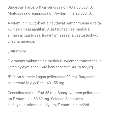
Burgessin karpalo & ginsengissä on A:ta 30 000 IU.
Mintussa ja oreganossa on A-vitamiinia 25 000 IU.
A-vitamiinin puutokset aiheuttavat samanmoisia oireita
kuin sen liikasaantikin. A:ta tarvitaan esimerkiksi
silmissä, luustossa, lisääntymisessä ja vastustuskyvyn
ylläpitämisessä.
E-vitamiini
E-vitamiini vaikuttaa esimerkiksi sydämen toimintaan ja
veren hyytymiseen. Sitä kani tarvitsee 40-70 mg/kg.
*E:tä on Versele-Lagan pelleteissä 80 mg. Burgessin
pelleteistä löytyy E:tä 140-155 mg.
Genesiksessä on E:tä 55 mg. Bunny Naturen pelleteissä
on E-vitamiinia 60-69 mg. Science Selectiven
sisällysluettelosta ei käy ilmi E-vitamiinin määrä.