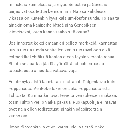
miinuksia kuin plussia ja myös Selective ja Genesis
pärjäsivät odotettua kehnommin. Näissä kahdessa
vikassa on kuitenkin hyvä kalsium-fosforisuhde. Toisaalta
ainakin oma kaniperhe jättää aina Genesiksen
viimeiseksi, joten kannattaako sitä ostaa?
Jos innostut kokeilemaan eri pellettimerkkejä, kannattaa
uusia ruokia tuoda vähitellen kanin ruokavalioon eikä
esimerkiksi yhtäkkiä kaataa eteen täysin vierasta rehua.
Silloin se saattaa jäädä syömättä tai pahimmassa
tapauksessa aiheuttaa vatsavaivoja.
En ole nykyisistä kaneistani otattanut röntgenkuvia kuin
Poppanasta. Verikokeitakin on sekä Poppanasta että
Tuhtosta. Kummatkin ovat terveitä verikokeiden mukaan,
tosin Tuhton veri on aika paksua. Ruokapuoli ja elintavat
ovat näin ollen todistetusti ainakin pääpiirteittäin
kunnossa.
Ilman röntgenkuvia et voi varmuudella tietää, onko