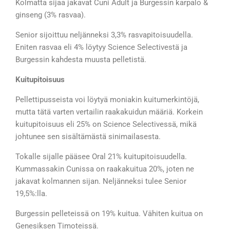
Kolmatta sijaa jakavat Cuni Adult ja Burgessin karpalo &
ginseng (3% rasvaa).
Senior sijoittuu neljänneksi 3,3% rasvapitoisuudella.
Eniten rasvaa eli 4% löytyy Science Selectivestä ja
Burgessin kahdesta muusta pelletistä.
Kuitupitoisuus
Pellettipusseista voi löytyä moniakin kuitumerkintöjä,
mutta tätä varten vertailin raakakuidun määriä. Korkein
kuitupitoisuus eli 25% on Science Selectivessä, mikä
johtunee sen sisältämästä sinimailasesta.
Tokalle sijalle pääsee Oral 21% kuitupitoisuudella.
Kummassakin Cunissa on raakakuitua 20%, joten ne
jakavat kolmannen sijan. Neljänneksi tulee Senior
19,5%:lla.
Burgessin pelleteissä on 19% kuitua. Vähiten kuitua on
Genesiksen Timoteissä.