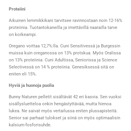
Proteiini
Aikuinen lemmikkikani tarvitsee ravinnostaan noin 12-16%
proteiinia. Tuotantokaneilla ja imettävillä naarailla tarve
on korkeampi.
Oregano voittaa 12,7%:lla. Cuni Sensitivessä ja Burgessin
muissa kuin oreganossa on 13% protskua. Myös Oralissa
on 13% proteiinia. Cuni Adultissa, Seniorissa ja Science
Selectivessä on 14 % proteiinia. Genesiksessä sitä on
eniten eli 15%.
Hyviä ja huonoja puolia
Bunny Naturen pelletit sisältävät 42 eri kasvia. Sen vuoksi
sisällysluetteloa onkin hengästyttävää, mutta hienoa
lukea. Ne saivat myös vertailussa eniten plussapisteitä.
Senior sai parhaat tulokset ja siinä on myös optimaalisin
kalsium-fosforisuhde.