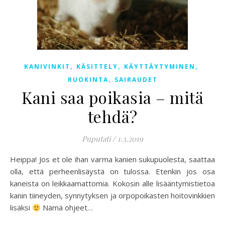
,
,
,
KANIVINKIT
KÄSITTELY
KÄYTTÄYTYMINEN
,
RUOKINTA
SAIRAUDET
Kani saa poikasia – mitä
tehdä?
Puputati
/
1.3.2019
Heippa! Jos et ole ihan varma kanien sukupuolesta, saattaa
olla, että perheenlisäystä on tulossa. Etenkin jos osa
kaneista on leikkaamattomia. Kokosin alle lisääntymistietoa
kanin tiineyden, synnytyksen ja orpopoikasten hoitovinkkien
lisäksi
Nämä ohjeet…