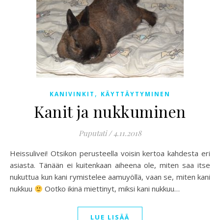
,
KANIVINKIT
KÄYTTÄYTYMINEN
Kanit ja nukkuminen
Puputati
/
4.11.2018
Heissulivei! Otsikon perusteella voisin kertoa kahdesta eri
asiasta. Tänään ei kuitenkaan aiheena ole, miten saa itse
nukuttua kun kani rymistelee aamuyöllä, vaan se, miten kani
nukkuu
Ootko ikinä miettinyt, miksi kani nukkuu…
LUE LISÄÄ