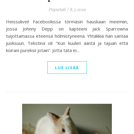
Puputati
/
8.3.2019
Heissulivei! Facebookissa törmäsin hauskaan meemiin,
jossa Johnny Depp on kapteeni Jack Sparrowna
tuijottamassa eteensä hölmistyneenä. Yhtäkkiä hän säntää
juoksuun. Tekstinä oli: ”Kun kuulen ääntä ja tajuan että
koirani pureksii jotain”. Jotta tätä ei…
LUE LISÄÄ