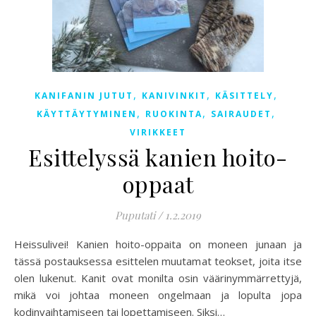
,
,
,
KANIFANIN JUTUT
KANIVINKIT
KÄSITTELY
,
,
,
KÄYTTÄYTYMINEN
RUOKINTA
SAIRAUDET
VIRIKKEET
Esittelyssä kanien hoito-
oppaat
Puputati
/
1.2.2019
Heissulivei! Kanien hoito-oppaita on moneen junaan ja
tässä postauksessa esittelen muutamat teokset, joita itse
olen lukenut. Kanit ovat monilta osin väärinymmärrettyjä,
mikä voi johtaa moneen ongelmaan ja lopulta jopa
kodinvaihtamiseen tai lopettamiseen. Siksi…