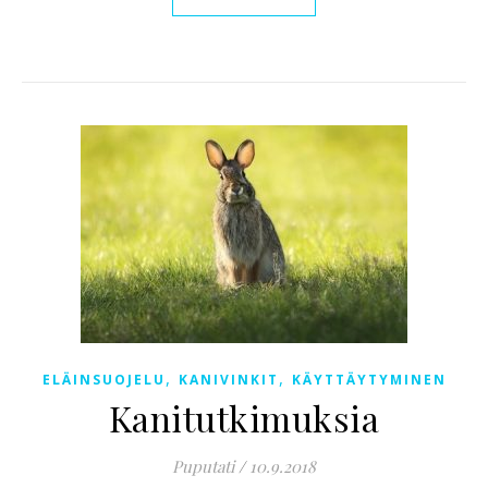
,
,
ELÄINSUOJELU
KANIVINKIT
KÄYTTÄYTYMINEN
Kanitutkimuksia
Puputati
/
10.9.2018