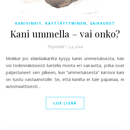
,
,
KANIVINKIT
KÄYTTÄYTYMINEN
SAIRAUDET
Kani ummella – vai onko?
Puputati
/
5.4.2019
Moikka! Jos eläinlääkäriltä kysyy kanin ummetuksesta, hän
voi todennäköisesti luetella monta eri sairautta, jotka ovat
paljastuneet sen jälkeen, kun ”ummetuksesta” kärsivä kani
on tuotu vastaanotolle. Se, että kanilta ei tule papanaa, ei
automaattisesti…
LUE LISÄÄ