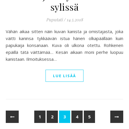
sylissä
Puputati
/
14.5.2018
Vähän aikaa sitten näin kuvan kanista ja omistajasta, joka
väitti kaninsa tykkäävän istua hänen olkapäällään kuin
papukaija konsanaan. Kuva oli ulkona otettu. Rohkenen
epäillä tätä väittämää… Kesän aikaan moni perhe luopuu
kanistaan. Ilmoituksessa…
LUE LISÄÄ
1
2
3
4
5