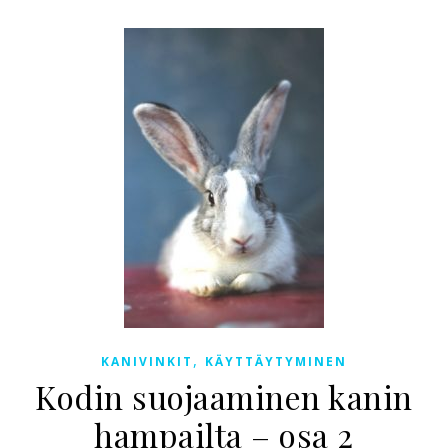
,
KANIVINKIT
KÄYTTÄYTYMINEN
Kodin suojaaminen kanin
hampailta – osa 2