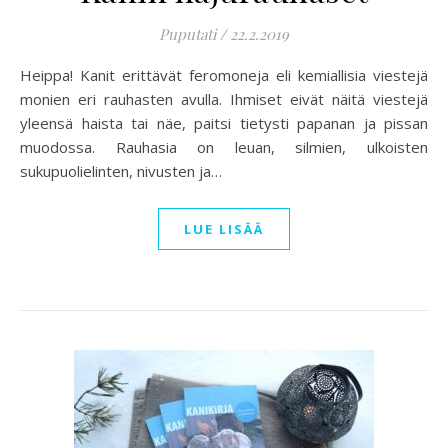
Puputati
/
22.2.2019
Heippa! Kanit erittävät feromoneja eli kemiallisia viestejä
monien eri rauhasten avulla. Ihmiset eivät näitä viestejä
yleensä haista tai näe, paitsi tietysti papanan ja pissan
muodossa. Rauhasia on leuan, silmien, ulkoisten
sukupuolielinten, nivusten ja…
LUE LISÄÄ