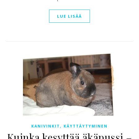
LUE LISÄÄ
,
KANIVINKIT
KÄYTTÄYTYMINEN
Kuinka kesyttää äkäpussi –