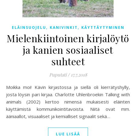
,
,
ELÄINSUOJELU
KANIVINKIT
KÄYTTÄYTYMINEN
Mielenkiintoinen kirjalöytö
ja kanien sosiaaliset
suhteet
Puputati
/
17.7.2018
Moikka moi! Kävin kirjastossa ja siellä oli kierrätyshylly,
josta löysin pari kirjaa. Charlotte Uhlenbroekin Talking with
animals (2002) kertoo nimensä mukaisesti eläinten
käyttämistä kommunikointitavoista. Niitä ovat mm.
ääniaallot, visuaaliset ja kemialliset signaalit sekä…
LUE LISÄÄ