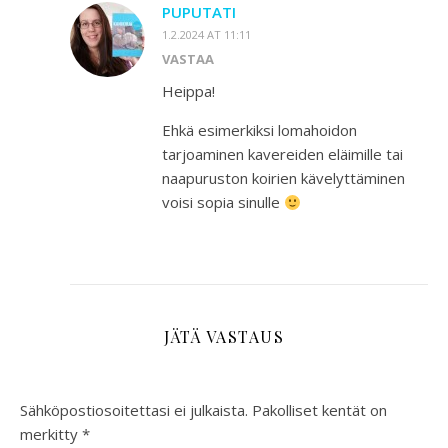
PUPUTATI
1.2.2024 AT 11:11
VASTAA
Heippa!
Ehkä esimerkiksi lomahoidon
tarjoaminen kavereiden eläimille tai
naapuruston koirien kävelyttäminen
voisi sopia sinulle
JÄTÄ VASTAUS
Sähköpostiosoitettasi ei julkaista.
Pakolliset kentät on
merkitty
*