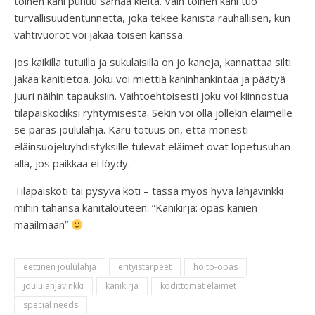
toinen kani puhuu samaa kieltä. Vain toinen kani tuo
turvallisuudentunnetta, joka tekee kanista rauhallisen, kun
vahtivuorot voi jakaa toisen kanssa.
Jos kaikilla tutuilla ja sukulaisilla on jo kaneja, kannattaa silti
jakaa kanitietoa. Joku voi miettiä kaninhankintaa ja päätyä
juuri näihin tapauksiin. Vaihtoehtoisesti joku voi kiinnostua
tilapäiskodiksi ryhtymisestä. Sekin voi olla jollekin eläimelle
se paras joululahja. Karu totuus on, että monesti
eläinsuojeluyhdistyksille tulevat eläimet ovat lopetusuhan
alla, jos paikkaa ei löydy.
Tilapäiskoti tai pysyvä koti – tässä myös hyvä lahjavinkki
mihin tahansa kanitalouteen: ”Kanikirja: opas kanien
maailmaan”
eettinen joululahja
erityistarpeet
hoito-opas
joululahjavinkki
kanikirja
kodittomat eläimet
special needs