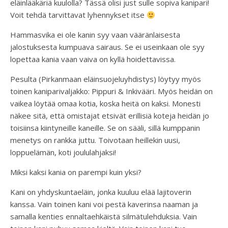
eläinlääkäriä kuulolla? Tässä olisi just sulle sopiva kanipari!
Voit tehdä tarvittavat lyhennykset itse
Hammasvika ei ole kanin syy vaan vääränlaisesta
jalostuksesta kumpuava sairaus. Se ei useinkaan ole syy
lopettaa kania vaan vaiva on kyllä hoidettavissa.
Pesulta (Pirkanmaan eläinsuojeluyhdistys) löytyy myös
toinen kaniparivaljakko: Pippuri & Inkivääri. Myös heidän on
vaikea löytää omaa kotia, koska heitä on kaksi. Monesti
näkee sitä, että omistajat etsivät erillisiä koteja heidän jo
toisiinsa kiintyneille kaneille. Se on sääli, sillä kumppanin
menetys on rankka juttu. Toivotaan heillekin uusi,
loppuelämän, koti joululahjaksi!
Miksi kaksi kania on parempi kuin yksi?
Kani on yhdyskuntaeläin, jonka kuuluu elää lajitoverin
kanssa. Vain toinen kani voi pestä kaverinsa naaman ja
samalla kenties ennaltaehkäistä silmätulehduksia. Vain