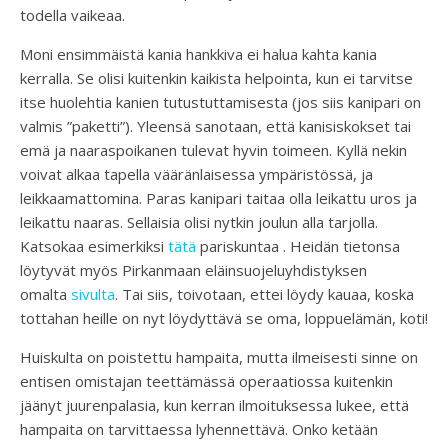
todella vaikeaa.
Moni ensimmäistä kania hankkiva ei halua kahta kania
kerralla. Se olisi kuitenkin kaikista helpointa, kun ei tarvitse
itse huolehtia kanien tutustuttamisesta (jos siis kanipari on
valmis ”paketti”). Yleensä sanotaan, että kanisiskokset tai
emä ja naaraspoikanen tulevat hyvin toimeen. Kyllä nekin
voivat alkaa tapella vääränlaisessa ympäristössä, ja
leikkaamattomina. Paras kanipari taitaa olla leikattu uros ja
leikattu naaras. Sellaisia olisi nytkin joulun alla tarjolla.
Katsokaa esimerkiksi
tätä
pariskuntaa . Heidän tietonsa
löytyvät myös Pirkanmaan eläinsuojeluyhdistyksen
omalta
sivulta
. Tai siis, toivotaan, ettei löydy kauaa, koska
tottahan heille on nyt löydyttävä se oma, loppuelämän, koti!
Huiskulta on poistettu hampaita, mutta ilmeisesti sinne on
entisen omistajan teettämässä operaatiossa kuitenkin
jäänyt juurenpalasia, kun kerran ilmoituksessa lukee, että
hampaita on tarvittaessa lyhennettävä. Onko ketään