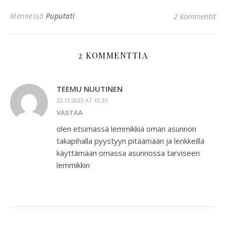
Mennessä
Puputati
2 Kommentit
2 KOMMENTTIA
TEEMU NUUTINEN
23.12.2023 AT 10:35
VASTAA
olen etsimässä lemmikkiä oman asunnon
takapihalla pyystyyn pitäämään ja lenkkeillä
käyttämään omassa asunnossa tarviseen
lemmikkin