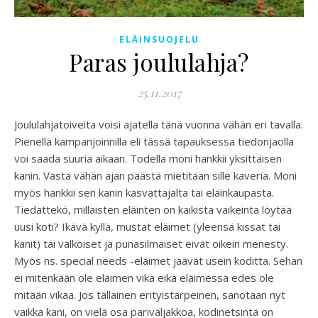
ELÄINSUOJELU
Paras joululahja?
25.11.2017
Joululahjatoiveita voisi ajatella tänä vuonna vähän eri tavalla.
Pienellä kampanjoinnilla eli tässä tapauksessa tiedonjaolla
voi saada suuria aikaan. Todella moni hankkii yksittäisen
kanin. Vasta vähän ajan päästä mietitään sille kaveria. Moni
myös hankkii sen kanin kasvattajalta tai eläinkaupasta.
Tiedättekö, millaisten eläinten on kaikista vaikeinta löytää
uusi koti? Ikävä kyllä, mustat eläimet (yleensä kissat tai
kanit) tai valkoiset ja punasilmäiset eivät oikein menesty.
Myös ns. special needs -eläimet jäävät usein koditta. Sehän
ei mitenkään ole eläimen vika eikä eläimessä edes ole
mitään vikaa. Jos tällainen erityistarpeinen, sanotaan nyt
vaikka kani, on vielä osa parivaljakkoa, kodinetsintä on