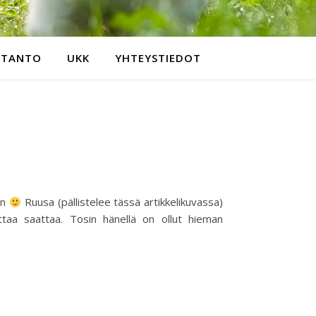
OTANTO
UKK
YHTEYSTIEDOT
in
Ruusa (pällistelee tässä artikkelikuvassa)
ttaa saattaa. Tosin hänellä on ollut hieman