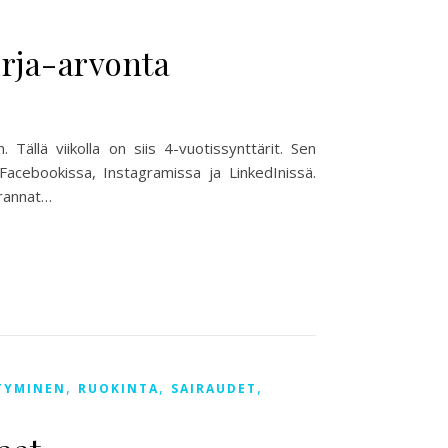
irja-arvonta
 Tällä viikolla on siis 4-vuotissynttärit. Sen
a Facebookissa, Instagramissa ja LinkedInissä.
rannat…
,
,
,
TYMINEN
RUOKINTA
SAIRAUDET