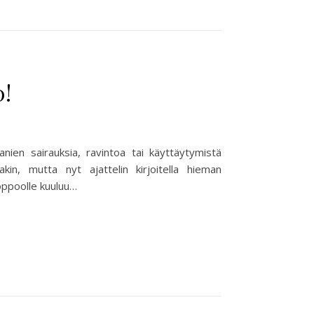
0!
nien sairauksia, ravintoa tai käyttäytymistä
akin, mutta nyt ajattelin kirjoitella hieman
oppoolle kuuluu…