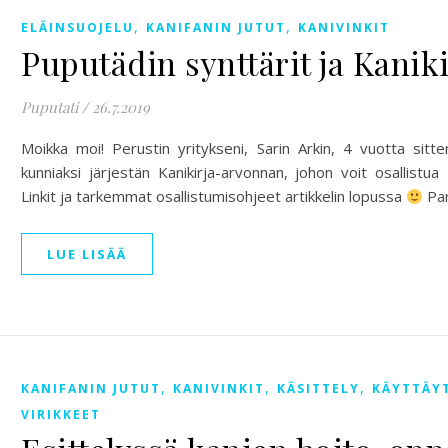
,
,
ELÄINSUOJELU
KANIFANIN JUTUT
KANIVINKIT
Puputädin synttärit ja Kanik
Puputati
/
26.7.2019
Moikka moi! Perustin yritykseni, Sarin Arkin, 4 vuotta sitten.
kunniaksi järjestän Kanikirja-arvonnan, johon voit osallistu
Linkit ja tarkemmat osallistumisohjeet artikkelin lopussa
Pa
LUE LISÄÄ
,
,
,
KANIFANIN JUTUT
KANIVINKIT
KÄSITTELY
KÄYTTÄY
VIRIKKEET