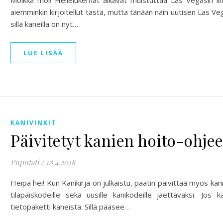
Moikka moi! Hellelukemat alkavat muistuttaa Las Vegasin i
aiemminkin kirjoitellut tästä, mutta tänään näin uutisen Las Veg
sillä kaneilla on nyt…
LUE LISÄÄ
KANIVINKIT
Päivitetyt kanien hoito-ohjee
Puputati
/
18.4.2018
Heipä hei! Kun Kanikirja on julkaistu, päätin päivittää myös ka
tilapäiskodeille sekä uusille kanikodeille jaettavaksi. Jos 
tietopaketti kaneista. Sillä pääsee…