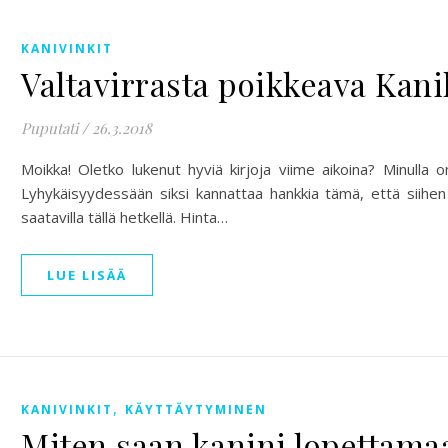
KANIVINKIT
Valtavirrasta poikkeava Kani
Puputati
/
26.3.2018
Moikka! Oletko lukenut hyviä kirjoja viime aikoina? Minulla on
Lyhykäisyydessään siksi kannattaa hankkia tämä, että siihen
saatavilla tällä hetkellä. Hinta…
LUE LISÄÄ
,
KANIVINKIT
KÄYTTÄYTYMINEN
Miten saan kanini lopettam