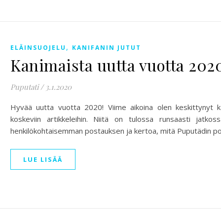
,
ELÄINSUOJELU
KANIFANIN JUTUT
Kanimaista uutta vuotta 202
Puputati
/
3.1.2020
Hyvää uutta vuotta 2020! Viime aikoina olen keskittynyt ka
koskeviin artikkeleihin. Niitä on tulossa runsaasti jatkoss
henkilökohtaisemman postauksen ja kertoa, mitä Puputädin p
LUE LISÄÄ