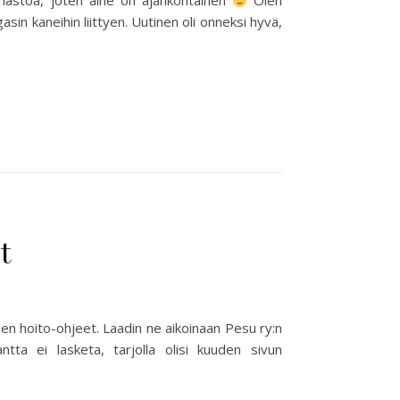
lmastoa, joten aihe on ajankohtainen
Olen
asin kaneihin liittyen. Uutinen oli onneksi hyvä,
t
nien hoito-ohjeet. Laadin ne aikoinaan Pesu ry:n
kantta ei lasketa, tarjolla olisi kuuden sivun