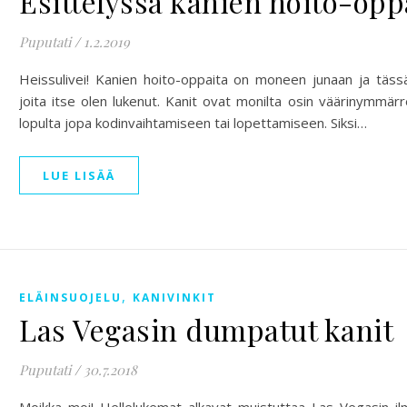
Esittelyssä kanien hoito-opp
Puputati
/
1.2.2019
Heissulivei! Kanien hoito-oppaita on moneen junaan ja täs
joita itse olen lukenut. Kanit ovat monilta osin väärinymmä
lopulta jopa kodinvaihtamiseen tai lopettamiseen. Siksi…
LUE LISÄÄ
,
ELÄINSUOJELU
KANIVINKIT
Las Vegasin dumpatut kanit
Puputati
/
30.7.2018