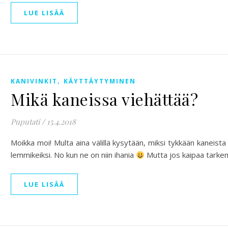
LUE LISÄÄ
,
KANIVINKIT
KÄYTTÄYTYMINEN
Mikä kaneissa viehättää?
Puputati
/
15.4.2018
Moikka moi! Multa aina välillä kysytään, miksi tykkään kaneista 
lemmikeiksi. No kun ne on niin ihania
Mutta jos kaipaa tarkem
LUE LISÄÄ