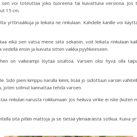
ja sen voi toteuttaa joko tuoreena tai kuivattuna versiona. Jos
ilut 15 cm.
 yrttiruukkuja ja leikata ne rinkulaan. Kahdelle kanille voi käytt
a eikä sen vatsa mene siitä sekaisin, voit leikata rinkulaan kai
 vedellä ensin ja kuivata sitten vaikka pyyhkeeseen.
en on vaikeampi löytää sisältöä. Varsien olisi hyvä olla taipu
lle. Sido pieni kimppu narulla kiinni, lisää jo sidottuun varsiin vähit
ua, joten solmut kannattaa tehdä varoen.
ustaa rinkulan narusta roikkumaan. Jos heiluva virike ei iske (kuten 
heitellä sitä pitkin mattoja ja se tietää ylimääräistä sotkua. Kuiva