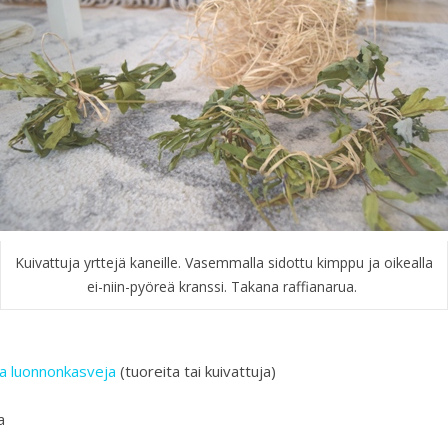
Kuivattuja yrttejä kaneille. Vasemmalla sidottu kimppu ja oikealla
ei-niin-pyöreä kranssi. Takana raffianarua.
sia luonnonkasveja
(tuoreita tai kuivattuja)
a