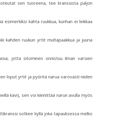
 toteutat sen tuoreena, tee kranssista paljon
ää esimerkiksi kahta ruukkua, kunhan ei leikkaa
kki kahden ruukun yrtit multapaakkua ja juuria
isia, jotta sitominen onnistuu ilman varsien
ellen loput yrtit ja pyöritä narua varovasti niiden
meillä kävi), sen voi kiinnittää narun avulla myös
 yrttikranssi sotkee kyllä joka tapauksessa melko