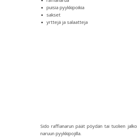
raffianarua
puisia pyykkipoikia
sakset
yrttejä ja salaatteja
Sido raffianarun päät pöydän tai tuolien jalkoi
naruun pyykkipojilla.