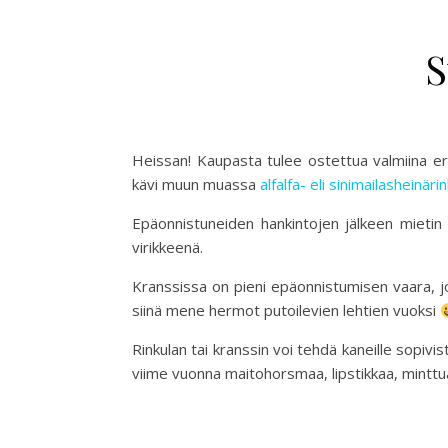
S
Heissan! Kaupasta tulee ostettua valmiina eri
kävi muun muassa
alfalfa- eli sinimailasheinäri
Epäonnistuneiden hankintojen jälkeen mietin a
virikkeenä.
Kranssissa on pieni epäonnistumisen vaara, jos
siinä mene hermot putoilevien lehtien vuoksi
Rinkulan tai kranssin voi tehdä kaneille sopivi
viime vuonna maitohorsmaa, lipstikkaa, mintt