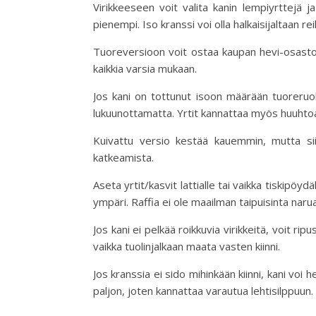
Virikkeeseen voit valita kanin lempiyrttejä 
pienempi. Iso kranssi voi olla halkaisijaltaan re
Tuoreversioon voit ostaa kaupan hevi-osastolta
kaikkia varsia mukaan.
Jos kani on tottunut isoon määrään tuoreruoka
lukuunottamatta. Yrtit kannattaa myös huuhtoa
Kuivattu versio kestää kauemmin, mutta siih
katkeamista.
Aseta yrtit/kasvit lattialle tai vaikka tiskipöydä
ympäri. Raffia ei ole maailman taipuisinta nar
Jos kani ei pelkää roikkuvia virikkeitä, voit rip
vaikka tuolinjalkaan maata vasten kiinni.
Jos kranssia ei sido mihinkään kiinni, kani voi 
paljon, joten kannattaa varautua lehtisilppuun.