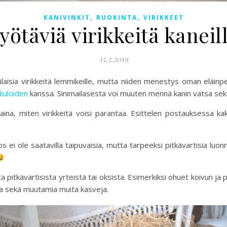
,
,
KANIVINKIT
RUOKINTA
VIRIKKEET
yötäviä virikkeitä kaneil
15.3.2019
laisia virikkeitä lemmikeille, mutta niiden menestys oman eläin
nkuloiden
kanssa. Sinimailasesta voi muuten mennä kanin vatsa sekaisi
ina, miten virikkeitä voisi parantaa. Esittelen postauksessa ka
 ei ole saatavilla taipuvaisia, mutta tarpeeksi pitkävartisia luo
sta pitkävartisista yrteistä tai oksista. Esimerkiksi ohuet koivun j
ua sekä muutamia muita kasveja.