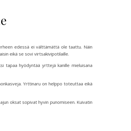
le
perheen edessä ei välttämättä ole taattu. Näin
n eikä se sovi virtsakivipotilaille.
ksi tapaa hyödyntää yrttejä kanille mieluisana
nnonkasveja. Yrttinaru on helppo toteuttaa eikä
a pajun oksat sopivat hyvin punomiseen. Kuivatin