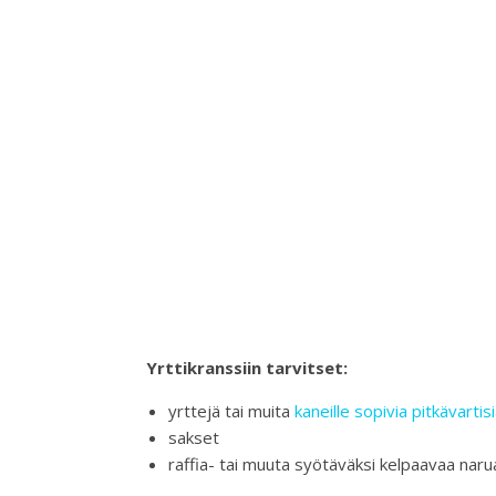
Yrttikranssiin tarvitset:
yrttejä tai muita
kaneille sopivia pitkävarti
sakset
raffia- tai muuta syötäväksi kelpaavaa naru